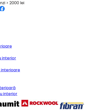
nzi > 2000 lei
erioare
 interior
e interioare
terioară
 interior