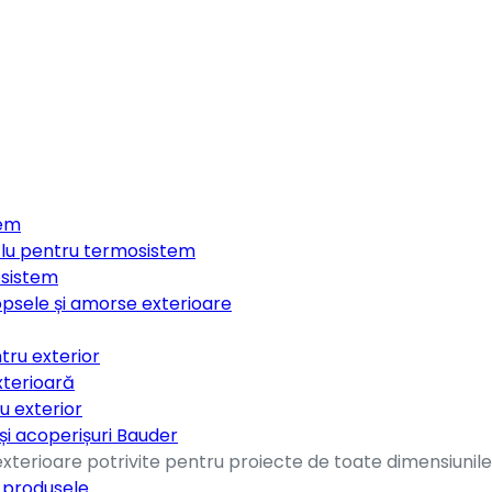
tem
clu pentru termosistem
osistem
opsele și amorse exterioare
tru exterior
xterioară
u exterior
 și acoperișuri Bauder
terioare potrivite pentru proiecte de toate dimensiunile,
e produsele