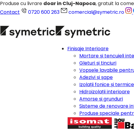
Produse cu livrare
doar in Cluj-Napoca
, gratuit la come
Contact
0720 600 263
comercial@symetric.ro
Finisaje Interioare
Mortare și tencuieli int
Gleturi și tinciuri
Vopsele lavabile pentru
Adezivi și șape
Izolații fonice și termic
Hidroizolații interioare
Amorse și grunduri
Sisteme de renovare in
Produse speciale pentru