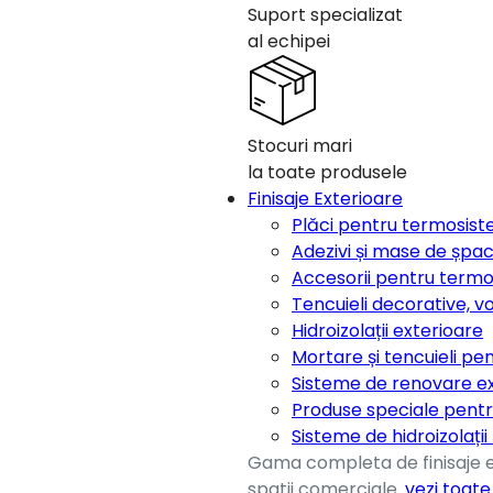
Suport specializat
al echipei
Stocuri mari
la toate produsele
Finisaje Exterioare
Plăci pentru termosis
Adezivi și mase de șpa
Accesorii pentru term
Tencuieli decorative, v
Hidroizolații exterioare
Mortare și tencuieli pen
Sisteme de renovare e
Produse speciale pentr
Sisteme de hidroizolații
Gama completa de finisaje ex
spatii comerciale.
vezi toat