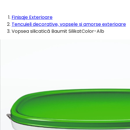
Finisaje Exterioare
Tencuieli decorative, vopsele și amorse exterioare
Vopsea silicatică Baumit SilikatColor-Alb