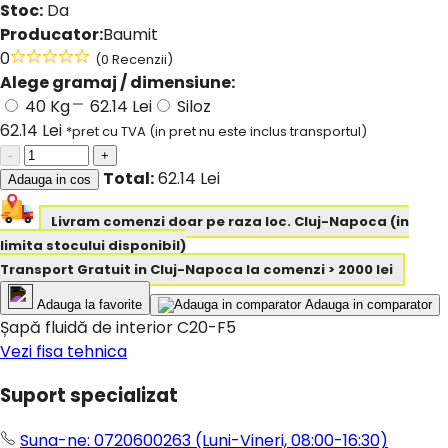
Stoc:
Da
Producator:
Baumit
0
(0 Recenzii)
Alege gramaj / dimensiune:
40 Kg
62.14 Lei
Siloz
62.14 Lei
*pret cu TVA (in pret nu este inclus transportul)
-
+
Total:
62.14 Lei
Adauga in cos
Livram comenzi doar pe raza loc. Cluj-Napoca (in
limita stocului disponibil)
Transport Gratuit in Cluj-Napoca la comenzi > 2000 lei
Adauga la favorite
Adauga in comparator
Șapă fluidă de interior C20-F5
Vezi fisa tehnica
Suport specializat
Suna-ne: 0720600263
(Luni-Vineri, 08:00-16:30)