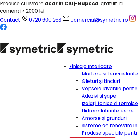
Produse cu livrare
doar in Cluj-Napoca
, gratuit la
comenzi > 2000 lei
Contact
0720 600 263
comercial@symetric.ro
Finisaje Interioare
Mortare și tencuieli int
Gleturi și tinciuri
Vopsele lavabile pentru
Adezivi și șape
Izolații fonice și termic
Hidroizolații interioare
Amorse și grunduri
Sisteme de renovare in
Produse speciale pentru