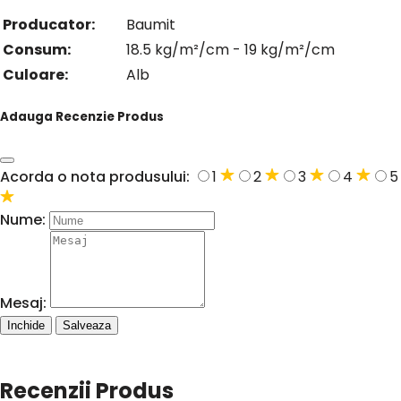
Producator:
Baumit
Consum:
18.5 kg/m²/cm - 19 kg/m²/cm
Culoare:
Alb
Adauga Recenzie Produs
Acorda o nota produsului:
1
2
3
4
5
Nume:
Mesaj:
Inchide
Salveaza
Recenzii Produs