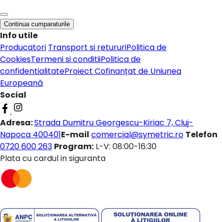
Continua cumparaturile
Info utile
Producatori
Transport si retururi
Politica de
Cookies
Termeni si conditii
Politica de
confidentialitate
Proiect Cofinanțat de Uniunea
Europeană
Social
Adresa:
Strada Dumitru Georgescu-Kiriac 7, Cluj-
Napoca 400401
E-mail
comercial@symetric.ro
Telefon
0720 600 263
Program:
L-V: 08:00-16:30
Plata cu cardul in siguranta