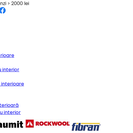
nzi > 2000 lei
erioare
 interior
e interioare
terioară
 interior