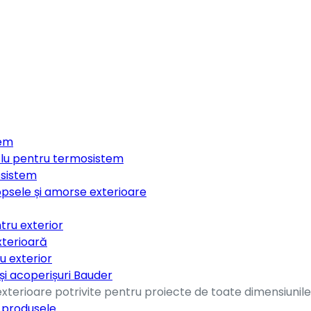
tem
clu pentru termosistem
osistem
opsele și amorse exterioare
tru exterior
xterioară
u exterior
 și acoperișuri Bauder
terioare potrivite pentru proiecte de toate dimensiunile,
e produsele