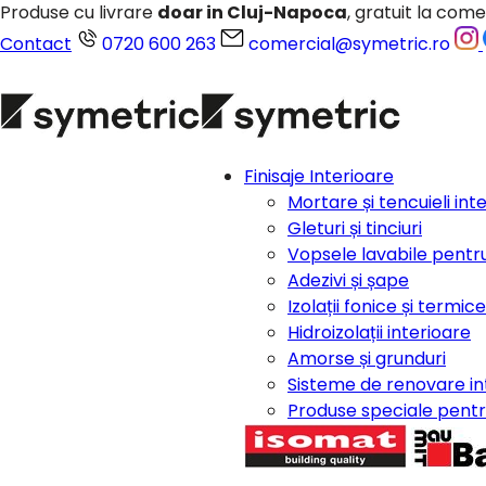
Produse cu livrare
doar in Cluj-Napoca
, gratuit la come
Contact
0720 600 263
comercial@symetric.ro
Finisaje Interioare
Mortare și tencuieli int
Gleturi și tinciuri
Vopsele lavabile pentru
Adezivi și șape
Izolații fonice și termic
Hidroizolații interioare
Amorse și grunduri
Sisteme de renovare in
Produse speciale pentru