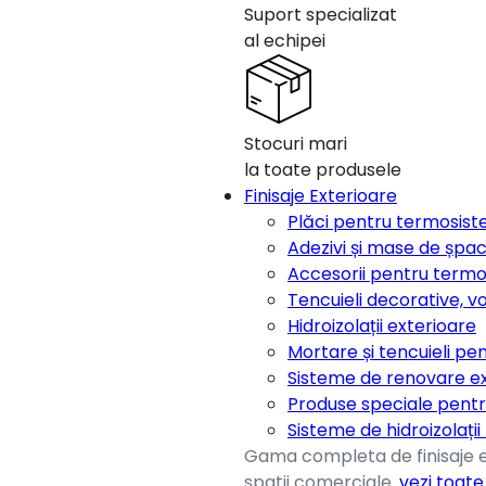
Suport specializat
al echipei
Stocuri mari
la toate produsele
Finisaje Exterioare
Plăci pentru termosis
Adezivi și mase de șpa
Accesorii pentru term
Tencuieli decorative, v
Hidroizolații exterioare
Mortare și tencuieli pen
Sisteme de renovare e
Produse speciale pentr
Sisteme de hidroizolații
Gama completa de finisaje ex
spatii comerciale.
vezi toat