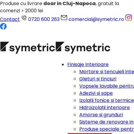
Produse cu livrare
doar in Cluj-Napoca
, gratuit la
comenzi > 2000 lei
Contact
0720 600 263
comercial@symetric.ro
Finisaje Interioare
Mortare și tencuieli int
Gleturi și tinciuri
Vopsele lavabile pentru
Adezivi și șape
Izolații fonice și termic
Hidroizolații interioare
Amorse și grunduri
Sisteme de renovare in
Produse speciale pentru