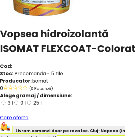
Vopsea hidroizolantă
ISOMAT FLEXCOAT-Colorat
Cod:
Stoc:
Precomanda - 5 zile
Producator:
Isomat
0
(0 Recenzii)
Alege gramaj / dimensiune:
3 l
9 l
25 l
Cere oferta
Livram comenzi doar pe raza loc. Cluj-Napoca (in