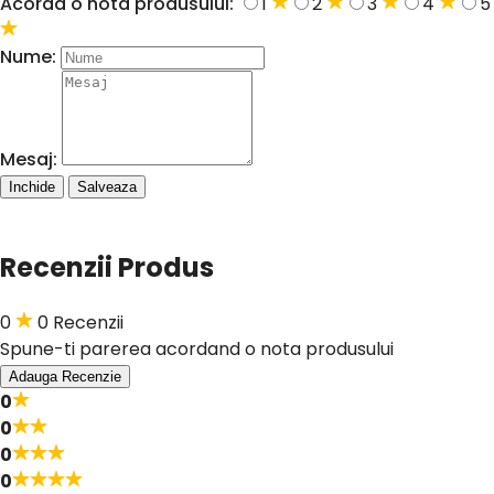
Acorda o nota produsului:
1
2
3
4
5
Nume:
Mesaj:
Inchide
Salveaza
Recenzii Produs
0
0 Recenzii
Spune-ti parerea acordand o nota produsului
Adauga Recenzie
0
0
0
0