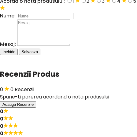
Acorda o nota produsului:
1
2
3
4
5
Nume:
Mesaj:
Inchide
Salveaza
Recenzii Produs
0
0 Recenzii
Spune-ti parerea acordand o nota produsului
Adauga Recenzie
0
0
0
0