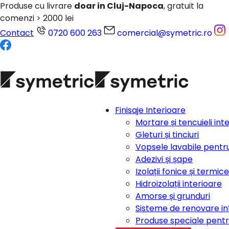
Produse cu livrare
doar in Cluj-Napoca
, gratuit la
comenzi > 2000 lei
Contact
0720 600 263
comercial@symetric.ro
Finisaje Interioare
Mortare și tencuieli int
Gleturi și tinciuri
Vopsele lavabile pentru
Adezivi și șape
Izolații fonice și termic
Hidroizolații interioare
Amorse și grunduri
Sisteme de renovare in
Produse speciale pentru