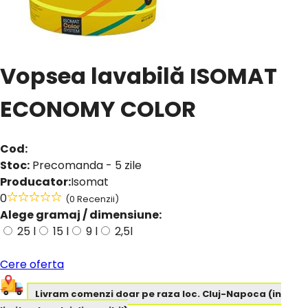
Vopsea lavabilă ISOMAT
ECONOMY COLOR
Cod:
Stoc:
Precomanda - 5 zile
Producator:
Isomat
0
(0 Recenzii)
Alege gramaj / dimensiune:
25 l
15 l
9 l
2,5l
Cere oferta
Livram comenzi doar pe raza loc. Cluj-Napoca (in